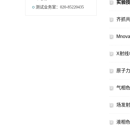
实验技
测试业务室：020-85220435
齐抓
Mno
X射线
原子
气相色
场发射
液相色